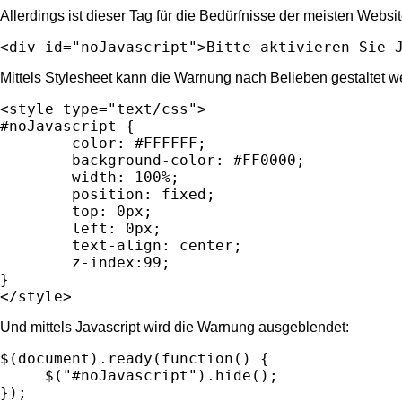
Allerdings ist dieser Tag für die Bedürfnisse der meisten Websi
<div id="noJavascript">Bitte aktivieren Sie 
Mittels Stylesheet kann die Warnung nach Belieben gestaltet w
<style type="text/css">

#noJavascript {

        color: #FFFFFF;

	background-color: #FF0000;

	width: 100%;

	position: fixed;

	top: 0px;

	left: 0px;

	text-align: center;

	z-index:99;

}

</style>
Und mittels Javascript wird die Warnung ausgeblendet:
$(document).ready(function() {

     $("#noJavascript").hide();

});