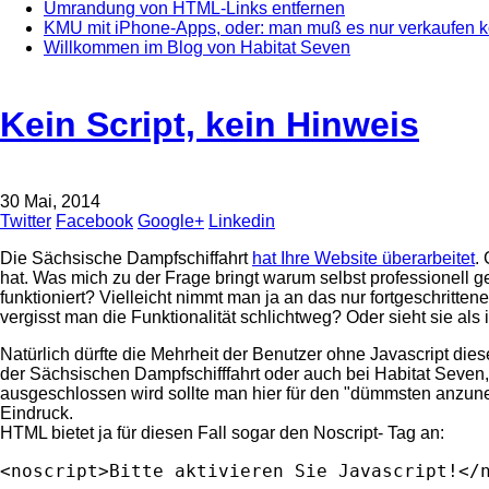
Umrandung von HTML-Links entfernen
KMU mit iPhone-Apps, oder: man muß es nur verkaufen 
Willkommen im Blog von Habitat Seven
Kein Script, kein Hinweis
30 Mai, 2014
Twitter
Facebook
Google+
Linkedin
Die Sächsische Dampfschiffahrt
hat Ihre Website überarbeitet
.
hat. Was mich zu der Frage bringt warum selbst professionell g
funktioniert? Vielleicht nimmt man ja an das nur fortgeschritte
vergisst man die Funktionalität schlichtweg? Oder sieht sie als 
Natürlich dürfte die Mehrheit der Benutzer ohne Javascript die
der Sächsischen Dampfschifffahrt oder auch bei Habitat Seven, d
ausgeschlossen wird sollte man hier für den "dümmsten anzun
Eindruck.
HTML bietet ja für diesen Fall sogar den Noscript- Tag an:
<noscript>Bitte aktivieren Sie Javascript!</