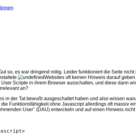
können
 Gut so, es war dringend nötig. Leider funktioniert die Seite nic
estaltete
Websites oft keinen Hinweis darauf geben d
ne User Scripte in ihrem Browser ausschalten, und diese dann wi
irrelevant an?
ses in der Tat bewußt ausgeschaltet haben und also wissen warum
ie Funktionsfähigkeit ohne Javascript allerdings oft massiv ein
ehmenden User" (DAU) entwickeln und auf einen Hinweis nicht
noscript> 